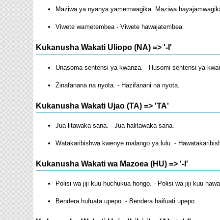
Maziwa ya nyanya yamemwagika. Maziwa hayajamwagik
Viwete wametembea - Viwete hawajatembea.
Kukanusha Wakati Uliopo (NA) => '-I'
Unasoma sentensi ya kwanza. - Husomi sentensi ya kwa
Zinafanana na nyota. - Hazifanani na nyota.
Kukanusha Wakati Ujao (TA) => 'TA'
Jua litawaka sana. - Jua halitawaka sana.
Watakaribishwa kwenye malango ya lulu. - Hawatakaribis
Kukanusha Wakati wa Mazoea (HU) => '-I'
Polisi wa jiji kuu huchukua hongo. - Polisi wa jiji kuu ha
Bendera hufuata upepo. - Bendera haifuati upepo.