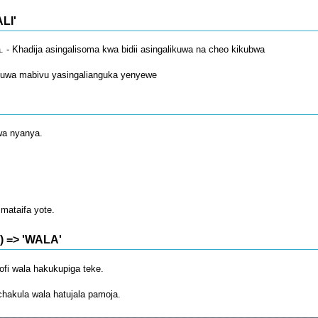
LI'
. - Khadija asingalisoma kwa bidii asingalikuwa na cheo kikubwa
ikuwa mabivu yasingalianguka yenyewe
kwa nyanya.
mataifa yote.
) => 'WALA'
ofi wala hakukupiga teke.
hakula wala hatujala pamoja.