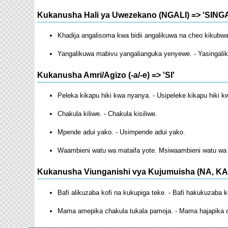
Kukanusha Hali ya Uwezekano (NGALI) => 'SINGA
Khadija angalisoma kwa bidii angalikuwa na cheo kikubwa
Yangalikuwa mabivu yangalianguka yenyewe. - Yasingal
Kukanusha Amri/Agizo (-a/-e) => 'SI'
Peleka kikapu hiki kwa nyanya. - Usipeleke kikapu hiki 
Chakula kiliwe. - Chakula kisiliwe.
Mpende adui yako. - Usimpende adui yako.
Waambieni watu wa mataifa yote. Msiwaambieni watu wa 
Kukanusha Viunganishi vya Kujumuisha (NA, KA
Bafi alikuzaba kofi na kukupiga teke. - Bafi hakukuzaba k
Mama amepika chakula tukala pamoja. - Mama hajapika c