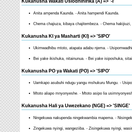
Kukanusha Wakati Usiodhihirika (A) => '-I'
Anita ampenda Kaunda. - Anita hampendi Kaunda.
Chema chajiuza, kibaya chajitembeza. - Chema hakijiuzi, 
Kukanusha KI ya Masharti (KI) => 'SIPO'
Ukimwadhibu mtoto, atapata adabu njema. - Usipomwadhi
Bei yake ikishuka, nitainunua. - Bei yake isiposhuka, sita
Kukanusha PO ya Wakati (PO) => 'SIPO'
Uamkapo asubuhi ndugu yangu mshukuru Mungu. - Usipo
Mtoto aliapo mnyonyeshe. - Mtoto asipo lia usimnyonyes
Kukanusha Hali ya Uwezekano (NGE) => 'SINGE'
Ningekuwa nakupenda ningekwambia mapema. - Nisinge
Zingekuwa nyingi, wangeziiba. - Zisingekuwa nyingi, wasi