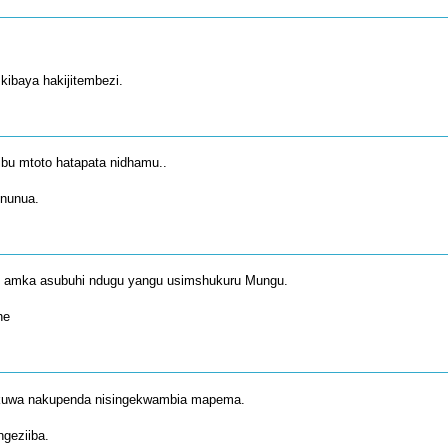
kibaya hakijitembezi.
bu mtoto hatapata nidhamu..
inunua.
 amka asubuhi ndugu yangu usimshukuru Mungu.
he
kuwa nakupenda nisingekwambia mapema.
ngeziiba.