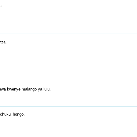
a.
nza.
hwa kwenye malango ya lulu.
wachukui hongo.