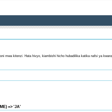
 mwa kitenzi. Hata hivyo, kiambishi hicho hubadilika katika nafsi ya kwanza n
ME) => 'JA'