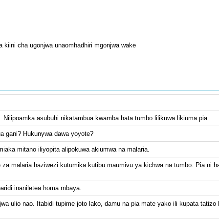
a kiini cha ugonjwa unaomhadhiri mgonjwa wake
o. Nilipoamka asubuhi nikatambua kwamba hata tumbo lilikuwa likiuma pia.
ua gani? Hukunywa dawa yoyote?
iaka mitano iliyopita alipokuwa akiumwa na malaria.
e za malaria haziwezi kutumika kutibu maumivu ya kichwa na tumbo. Pia ni 
baridi inaniletea homa mbaya.
 ulio nao. Itabidi tupime joto lako, damu na pia mate yako ili kupata tatizo