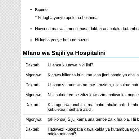
Kipimo
* Ni lugha yenye upole na heshima
Huwa na maswali mengi hasa daktari anapotaka kutambu
Ni lugha yenye hofu na huzuni
Mfano wa Sajili ya Hospitalini
Daktari:
Ulianza kuumwa hivi lini?
Mgonjwa:
Kichwa kilianza kuniuma jana jioni baada ya chaji
Daktari:
Ulipoanza kuumwa na mwili mzima, ulichukua hat
Mgonjwa:
Nilichukua tembe zilizokuwa zimepatiwa kakangu m
Daktari:
Kila ugonjwa unahitaji matibabu mbalimbali. Temb
kukuletea madhara zaidi.
Mgonjwa:
(akikohoa) Sijui kama una tembe za kifua pia. Hii 
Daktari:
Hatuwezi kukupatia dawa kabla ya kutambua ugonjwa
miaka mingapi?